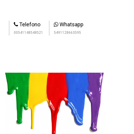
Telefono
Whatsapp
00541148548521
5491128663595