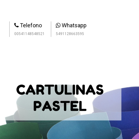
Telefono
Whatsapp
00541148548521
5491128663595